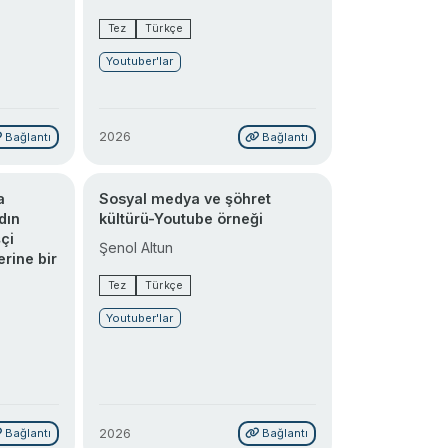
Tez
Türkçe
Youtuber'lar
2026
Bağlantı
Bağlantı
a
Sosyal medya ve şöhret
dın
kültürü-Youtube örneği
çi
Şenol Altun
erine bir
Tez
Türkçe
Youtuber'lar
2026
Bağlantı
Bağlantı