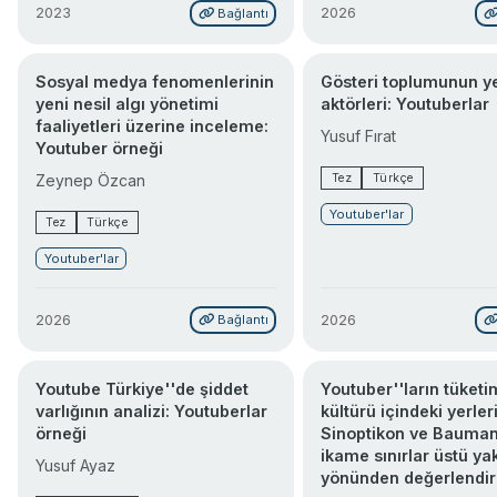
2023
2026
Bağlantı
Sosyal medya fenomenlerinin
Gösteri toplumunun y
yeni nesil algı yönetimi
aktörleri: Youtuberlar
faaliyetleri üzerine inceleme:
Yusuf Fırat
Youtuber örneği
Tez
Türkçe
Zeynep Özcan
Youtuber'lar
Tez
Türkçe
Youtuber'lar
2026
2026
Bağlantı
Youtube Türkiye''de şiddet
Youtuber''ların tüketi
varlığının analizi: Youtuberlar
kültürü içindeki yerler
örneği
Sinoptikon ve Bauman
ikame sınırlar üstü ya
Yusuf Ayaz
yönünden değerlendir