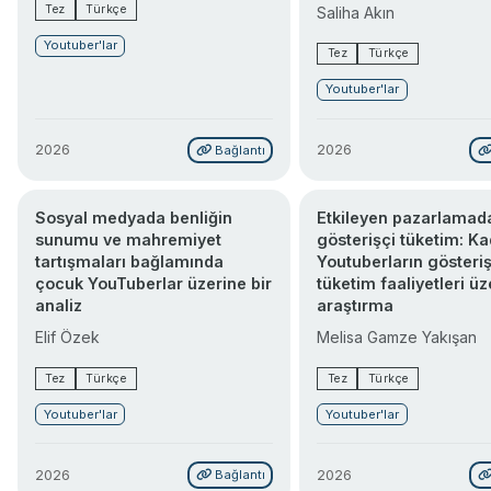
Tez
Türkçe
Saliha Akın
Youtuber'lar
Tez
Türkçe
Youtuber'lar
2026
2026
Bağlantı
Sosyal medyada benliğin
Etkileyen pazarlamad
sunumu ve mahremiyet
gösterişçi tüketim: Ka
tartışmaları bağlamında
Youtuberların gösteriş
çocuk YouTuberlar üzerine bir
tüketim faaliyetleri üz
analiz
araştırma
Elif Özek
Melisa Gamze Yakışan
Tez
Türkçe
Tez
Türkçe
Youtuber'lar
Youtuber'lar
2026
2026
Bağlantı