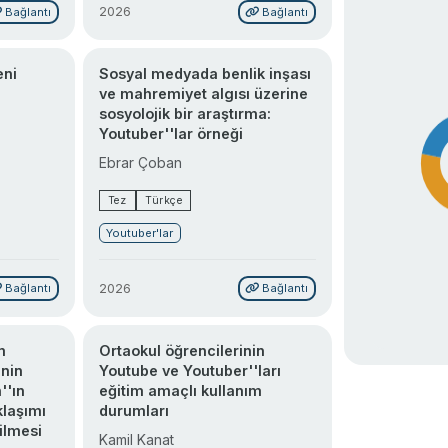
2026
Bağlantı
Bağlantı
eni
Sosyal medyada benlik inşası
ve mahremiyet algısı üzerine
sosyolojik bir araştırma:
Youtuber''lar örneği
Ebrar Çoban
Tez
Türkçe
Youtuber'lar
2026
Bağlantı
Bağlantı
m
Ortaokul öğrencilerinin
inin
Youtube ve Youtuber''ları
''ın
eğitim amaçlı kullanım
klaşımı
durumları
ilmesi
Kamil Kanat