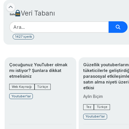
Veri Tabanı
1427 içerik
Çocuğunuz YouTuber olmak
Güzellik youtuberların
mı istiyor? Şunlara dikkat
tüketicilerle geliştirdiğ
etmelisiniz
parasosyal etkileşimle
satın alma niyeti üzer
Web Kaynağı
Türkçe
etkisi
Aylin Biçim
Youtuber'lar
Tez
Türkçe
Youtuber'lar