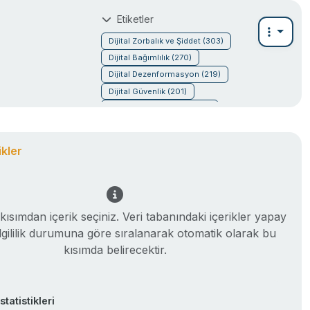
Etiketler
Dijital Zorbalık ve Şiddet (303)
Dijital Bağımlılık (270)
Dijital Dezenformasyon (219)
Dijital Güvenlik (201)
Dijital Nefret Söylemi (195)
Dijital Hastalıklar (123)
Youtuber'lar (80)
Diğer (36)
rikler
kısımdan içerik seçiniz. Veri tabanındaki içerikler yapay
ilgililik durumuna göre sıralanarak otomatik olarak bu
kısımda belirecektir.
İstatistikleri