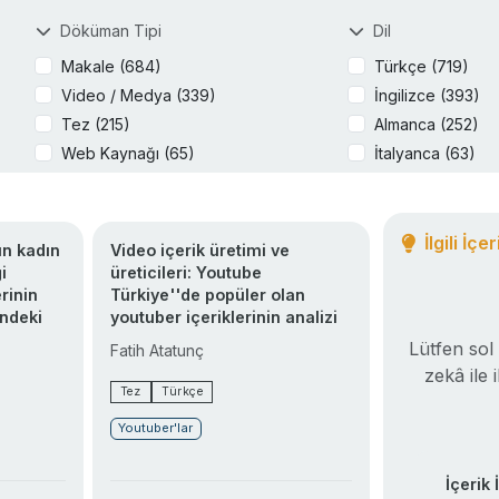
Döküman Tipi
Dil
Makale (684)
Türkçe (719)
Video / Medya (339)
İngilizce (393)
Tez (215)
Almanca (252)
Web Kaynağı (65)
İtalyanca (63)
Rapor (46)
Kitap / Bölüm (31)
Rehber / Kılavuz (27)
İlgili İçe
ın kadın
Video içerik üretimi ve
Haber (17)
i
üreticileri: Youtube
rinin
Türkiye''de popüler olan
Sunum / Slayt (3)
indeki
youtuber içeriklerinin analizi
Lütfen sol 
Fatih Atatunç
zekâ ile 
Tez
Türkçe
Youtuber'lar
İçerik 